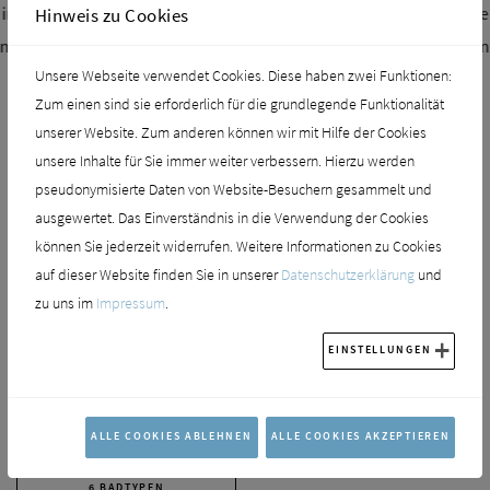
aktuellen Trends für Ihr
SPLASH inspiriert Sie immer mit den 
Hinweis zu Cookies
gen für Ihr Zuhause.
Badezimmer und innovativen Lösun
Unsere Webseite verwendet Cookies. Diese haben zwei Funktionen:
Zum einen sind sie erforderlich für die grundlegende Funktionalität
unserer Website. Zum anderen können wir mit Hilfe der Cookies
unsere Inhalte für Sie immer weiter verbessern. Hierzu werden
pseudonymisierte Daten von Website-Besuchern gesammelt und
ausgewertet. Das Einverständnis in die Verwendung der Cookies
können Sie jederzeit widerrufen. Weitere Informationen zu Cookies
ZEITGEIST 2024
BADTRENDS 2023
auf dieser Website finden Sie in unserer
Datenschutzerklärung
und
zu uns im
Impressum
.
EINSTELLUNGEN
ALLE COOKIES ABLEHNEN
ALLE COOKIES AKZEPTIEREN
6 BADTYPEN