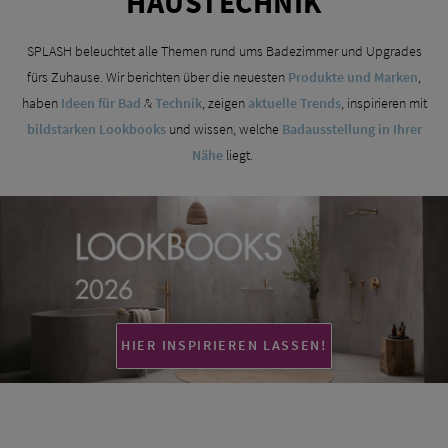
HAUSTECHNIK
SPLASH beleuchtet alle Themen rund ums Badezimmer und Upgrades
fürs Zuhause. Wir berichten über die neuesten
Produkte und Marken
,
haben
Ideen für Bad
&
Technik
, zeigen
aktuelle Trends
, inspirieren mit
bildstarken Lookbooks
und wissen, welche
Badausstellung in Ihrer
Nähe
liegt.
HIER INSPIRIEREN LASSEN!