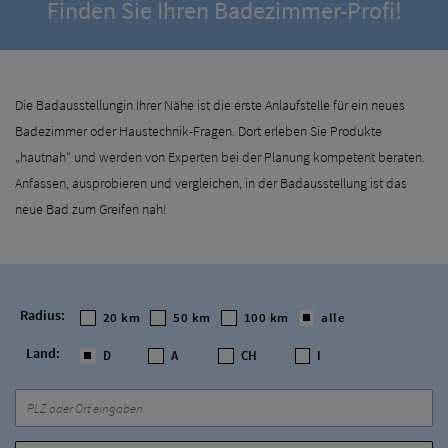
Finden Sie Ihren Badezimmer-Profi!
Die Badausstellungin Ihrer Nähe ist die erste Anlaufstelle für ein neues
Badezimmer oder Haustechnik-Fragen. Dort erleben Sie Produkte
„hautnah“ und werden von Experten bei der Planung kompetent beraten.
Anfassen, ausprobieren und vergleichen, in der Badausstellung ist das
neue Bad zum Greifen nah!
Radius:
20 km
50 km
100 km
alle
Land:
D
A
CH
I