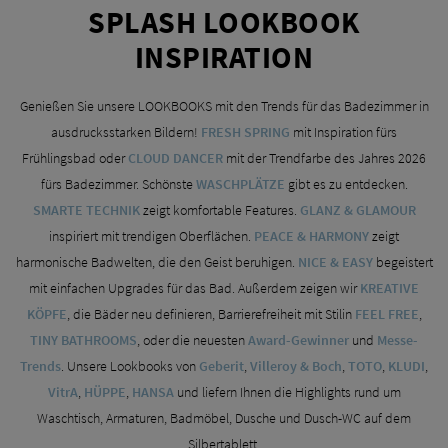
SPLASH LOOKBOOK
INSPIRATION
Genießen Sie unsere LOOKBOOKS mit den Trends für das Badezimmer in
ausdrucksstarken Bildern!
FRESH SPRING
mit Inspiration fürs
Frühlingsbad oder
CLOUD DANCER
mit der Trendfarbe des Jahres 2026
fürs Badezimmer. Schönste
WASCHPLÄTZE
gibt es zu entdecken.
SMARTE TECHNIK
zeigt komfortable Features.
GLANZ & GLAMOUR
inspiriert mit trendigen Oberflächen.
PEACE & HARMONY
zeigt
harmonische Badwelten, die den Geist beruhigen.
NICE & EASY
begeistert
mit einfachen Upgrades für das Bad. Außerdem zeigen wir
KREATIVE
KÖPFE
, die Bäder neu definieren, Barrierefreiheit mit Stil
in
FEEL FREE
,
TINY BATHROOMS
, oder die neuesten
Award-Gewinner
und
Messe-
Trends
. Unsere Lookbooks von
Geberit
,
Villeroy & Boch
,
TOTO
,
KLUDI
,
VitrA
,
HÜPPE
,
HANSA
und liefern Ihnen die Highlights rund um
Waschtisch, Armaturen, Badmöbel, Dusche und Dusch-WC auf dem
Silbertablett.