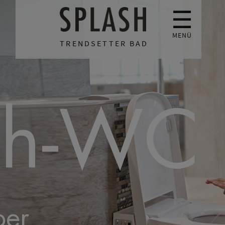
☰
MENÜ
TRENDSETTER BAD
ch-WC
ber