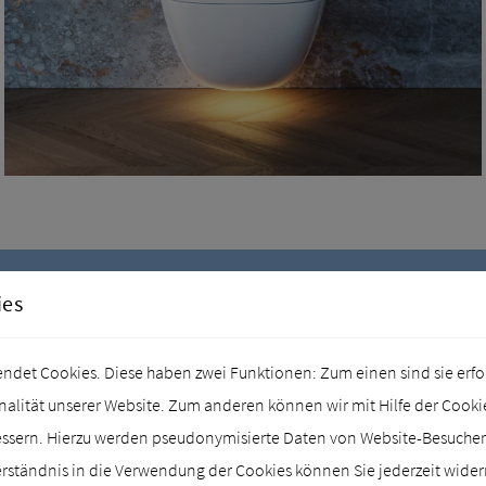
h-WC verändert, wie man 
ies
empfindet.“
det Cookies. Diese haben zwei Funktionen: Zum einen sind sie erford
lität unserer Website. Zum anderen können wir mit Hilfe der Cookies
essern. Hierzu werden pseudonymisierte Daten von Website-Besuch
rständnis in die Verwendung der Cookies können Sie jederzeit wider