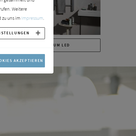
rufen. Weitere
 zu uns im
Impressum
.
NSTELLUNGEN
SPRINZ PREMIUM LED
OKIES AKZEPTIEREN