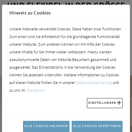
UND FLEXIBEL IN DER GRÖSSE
Hinweis zu Cookies
Lichtintensität, Helligkeit und Farbe der Wandverglasung System Premium
LED können komfortabel über eine Fernbedienung von Sprinz gesteuert
Unsere Webseite verwendet Cookies. Diese haben zwei Funktionen:
werden. Kleinformatige Fliesen können dank der großflächigen
Zum einen sind sie erforderlich für die grundlegende Funktionalität
Glaselemente der ersetzt werden und verleihen damit selbst kompakten
unserer Website. Zum anderen können wir mit Hilfe der Cookies
Bädern und kleinen Duschen ein großzügiges Ambiente. Die Elemente der
unsere Inhalte für Sie immer weiter verbessern. Hierzu werden
Wandverglasung System Premium LED werden von Sprinz individuell nach
pseudonymisierte Daten von Website-Besuchern gesammelt und
Maß gefertigt - mit Größen von 1.500 bis 3.000 mm.
ausgewertet. Das Einverständnis in die Verwendung der Cookies
können Sie jederzeit widerrufen. Weitere Informationen zu Cookies
auf dieser Website finden Sie in unserer
Datenschutzerklärung
und
zu uns im
Impressum
.
EINSTELLUNGEN
ALLE COOKIES ABLEHNEN
ALLE COOKIES AKZEPTIEREN