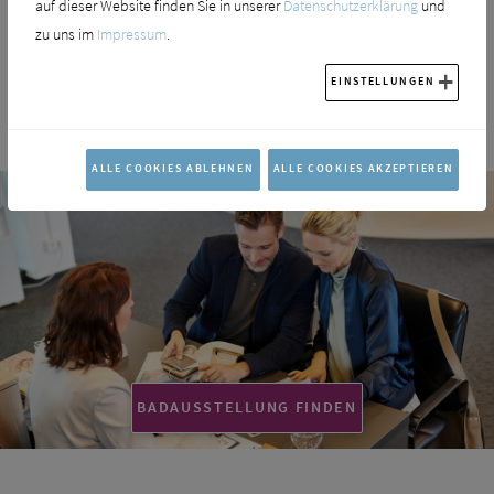
auf dieser Website finden Sie in unserer
Datenschutzerklärung
und
zu uns im
Impressum
.
Duschkabinen von Kermi live
EINSTELLUNGEN
erleben!
ALLE COOKIES ABLEHNEN
ALLE COOKIES AKZEPTIEREN
BADAUSSTELLUNG FINDEN