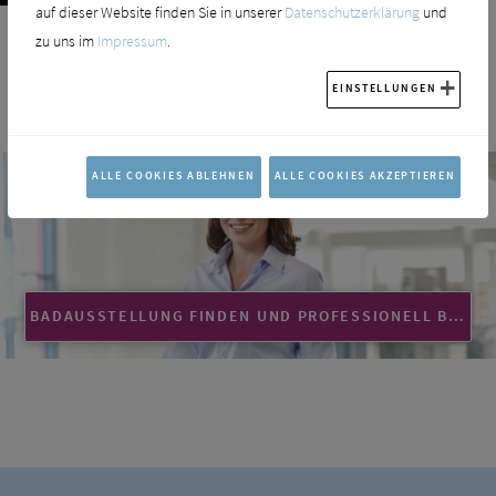
auf dieser Website finden Sie in unserer
Datenschutzerklärung
und
zu uns im
Impressum
.
Mehr zu den Bosch Lüftungen fürs Badezimmer.
EINSTELLUNGEN
ALLE COOKIES ABLEHNEN
ALLE COOKIES AKZEPTIEREN
BADAUSSTELLUNG FINDEN UND PROFESSIONELL BERATEN LASSEN!