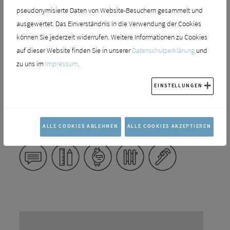
handwerksgerechte Dachentwässerung
pseudonymisierte Daten von Website-Besuchern gesammelt und
fachliche Beratung
ausgewertet. Das Einverständnis in die Verwendung der Cookies
können Sie jederzeit widerrufen. Weitere Informationen zu Cookies
Unsere Mitarbeiter kennen den Markt und beraten
auf dieser Website finden Sie in unserer
Datenschutzerklärung
und
Sie prompt, höflich und fachmännisch. Sie setzen Ihr
zu uns im
Impressum
.
ganzes Wissen und Können für Ihre Wünsche ein.
EINSTELLUNGEN
Den Einbau und die fachgerechte Installation
übernimmt ein erfahrener Fachhandwerker ganz in
Ihrer Nähe. Auf absolute Qualitätsarbeit und
ALLE COOKIES ABLEHNEN
ALLE COOKIES AKZEPTIEREN
Präzision können Sie sich dabei verlassen.