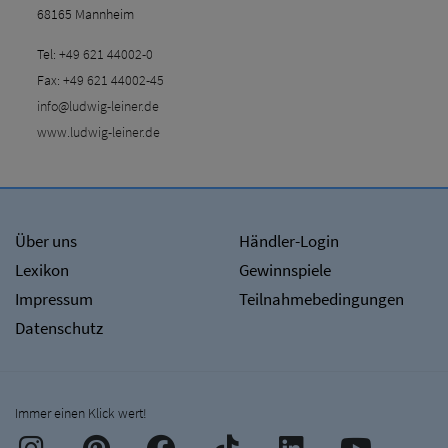
68165 Mannheim
Tel:
+49 621 44002-0
Fax:
+49 621 44002-45
info@ludwig-leiner.de
www.ludwig-leiner.de
Über uns
Händler-Login
Lexikon
Gewinnspiele
Impressum
Teilnahmebedingungen
Datenschutz
Immer einen Klick wert!