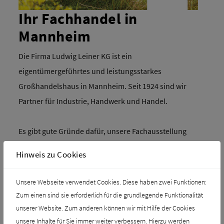
Ihr Fachhandel in
Mannheim
Die Firma Ludwig Leiner KG ist ein
eigentümergeführtes und leistungsstarkes
Großhandelshaus in Mannheim. Seit 1924 sind wir
Partner für Industrie, Handwerk und Handel.
Es gibt gute Gründe dafür, unsere Fachausstellung
Bad, Heizung und Bedachung in Mannheim zu
Hinweis zu Cookies
besuchen:
Unsere Webseite verwendet Cookies. Diese haben zwei Funktionen:
tolle Bad-Ideen
Zum einen sind sie erforderlich für die grundlegende Funktionalität
freie Umschau
unserer Website. Zum anderen können wir mit Hilfe der Cookies
energiesparende Heizungstechnik
unsere Inhalte für Sie immer weiter verbessern. Hierzu werden