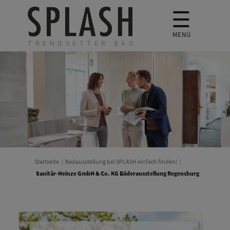
☰
MENÜ
TRENDSETTER BAD
Startseite
Badausstellung bei SPLASH einfach finden!
Sanitär-Heinze GmbH & Co. KG Bäderausstellung Regensburg