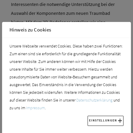
Interessenten die notwendige Unterstützung bei der
Auswahl der Komponenten zum neuen Traumbad
bieten. Mit dem 3D-Badplaner erstellen wir eine
Hinweis zu Cookies
Präsentation, damit Sie sich Ihr Traumbad räumlich
vorstellen können.
Unsere Webseite verwendet Cookies. Diese haben zwei Funktionen:
Hochkarätige, bekannte Markenprodukte ergänzen
Zum einen sind sie erforderlich für die grundlegende Funktionalität
wir mit unseren eigenen Hausserien wie
unserer Website. Zum anderen können wir mit Hilfe der Cookies
unsere Inhalte für Sie immer weiter verbessern. Hierzu werden
DIANA, LARIMAR und DITECH.
pseudonymisierte Daten von Website-Besuchern gesammelt und
ausgewertet. Das Einverständnis in die Verwendung der Cookies
können Sie jederzeit widerrufen. Weitere Informationen zu Cookies
auf dieser Website finden Sie in unserer
Datenschutzerklärung
und
zu uns im
Impressum
.
EINSTELLUNGEN