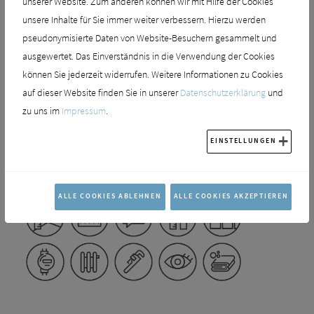
unserer Website. Zum anderen können wir mit Hilfe der Cookies
Bei allen Fragen stehen Ihnen natürlich unsere
unsere Inhalte für Sie immer weiter verbessern. Hierzu werden
Fachberater jederzeit gerne zur Seite. Wir
pseudonymisierte Daten von Website-Besuchern gesammelt und
visualisieren Ihr Bad auf Wunsch auch vorab und
ausgewertet. Das Einverständnis in die Verwendung der Cookies
besprechen alle wichtigen Planungsfragen Schritt für
können Sie jederzeit widerrufen. Weitere Informationen zu Cookies
auf dieser Website finden Sie in unserer
Datenschutzerklärung
und
Schritt im Detail. Sie profitieren von unserer
zu uns im
Impressum
.
Erfahrung und unserem direkten Draht zu den
fähigsten Fachhandwerkern in der Region – damit Ihr
EINSTELLUNGEN
Badtraum wahr wird!
Wir freuen uns auf Ihren Besuch bei uns!
ALLE COOKIES ABLEHNEN
ALLE COOKIES AKZEPTIEREN