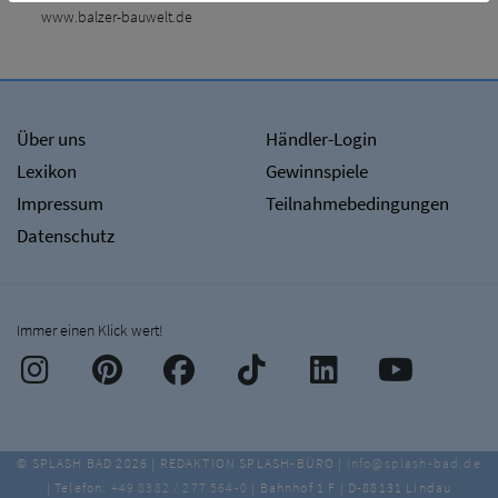
www.balzer-bauwelt.de
Über uns
Händler-Login
Lexikon
Gewinnspiele
Impressum
Teilnahmebedingungen
Datenschutz
Immer einen Klick wert!
© SPLASH BAD 2026 | REDAKTION SPLASH-BÜRO |
info@splash-bad.de
| Telefon:
+49 8382 / 277 564-0
| Bahnhof 1 F | D-88131 Lindau