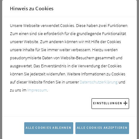
Hinweis zu Cookies
Unsere Webseite verwendet Cookies. Diese haben zwei Funktionen:
Zum einen sind sie erforderlich für die grundlegende Funktionalität
unserer Website. Zum anderen können wir mit Hilfe der Cookies
unsere Inhalte für Sie immer weiter verbessern. Hierzu werden
pseudonymisierte Daten von Website-Besuchern gesammelt und
ausgewertet. Das Einverständnis in die Verwendung der Cookies
können Sie jederzeit widerrufen. Weitere Informationen zu Cookies
auf dieser Website finden Sie in unserer
Datenschutzerklärung
und
Chr. Balzer GmbH & Co. KG
zu uns im
Impressum
.
Theodor-Meißner-Str. 7
EINSTELLUNGEN
35216 Biedenkopf-Wallau
Tel:
+49 6461 804-0
Fax:
+49 6461 804-24
ALLE COOKIES ABLEHNEN
ALLE COOKIES AKZEPTIEREN