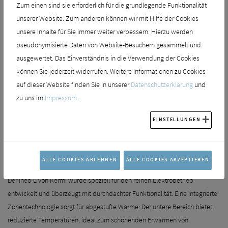
Zum einen sind sie erforderlich für die grundlegende Funktionalität
unserer Website. Zum anderen können wir mit Hilfe der Cookies
unsere Inhalte für Sie immer weiter verbessern. Hierzu werden
pseudonymisierte Daten von Website-Besuchern gesammelt und
ausgewertet. Das Einverständnis in die Verwendung der Cookies
können Sie jederzeit widerrufen. Weitere Informationen zu Cookies
auf dieser Website finden Sie in unserer
Datenschutzerklärung
und
zu uns im
Impressum
.
EINSTELLUNGEN
INEO ALS REINE
ELEKTROVARIANTE
ALLE COOKIES ABLEHNEN
ALLE COOKIES AKZEPTIEREN
Der Ineo-E von Kermi wurde speziell für den reinen Elektrobetrieb
entwickelt und überzeugt mit durchdachter Funktionalität. Eine integrierte
Zonentechnologie sorgt für abgestufte Wärme: Der untere Bereich bietet
reduzierte Temperaturen, ideal zum schonenden Erwärmen von