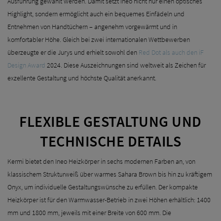
Ausführung gewählt werden. Damit setzt Ineo nicht nur einen optisches
Highlight, sondern ermöglicht auch ein bequemes Einfädeln und
Entnehmen von Handtüchern – angenehm vorgewärmt und in
komfortabler Höhe. Gleich bei zwei internationalen Wettbewerben
überzeugte er die Jurys und erhielt sowohl den
Red Dot als auch den iF
Design Award
2024. Diese Auszeichnungen sind weltweit als Zeichen für
exzellente Gestaltung und höchste Qualität anerkannt.
FLEXIBLE GESTALTUNG UND
TECHNISCHE DETAILS
Kermi bietet den Ineo Heizkörper in sechs modernen Farben an, von
klassischem Strukturweiß über warmes Sahara Brown bis hin zu kräftigem
Onyx, um individuelle Gestaltungswünsche zu erfüllen. Der kompakte
Heizkörper ist für den Warmwasser-Betrieb in zwei Höhen erhältlich: 1400
mm und 1800 mm, jeweils mit einer Breite von 600 mm. Die