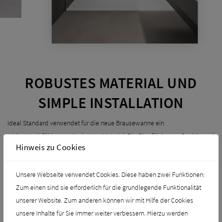
ROBUSTES MATERIAL UND
SIMPLE INSTALLATION
Ideal Standard verwendet für die neue Brausewanne ein
widerstandsfähiges und robustes Material. Die Oberfläche aus Sanitäracryl
Hinweis zu Cookies
sorgt nicht nur für einen geringen Reinigungsaufwand, sondern auch für ein
warmes und angenehmes Gefühl an den Füßen. Die rechteckige
Ablaufabdeckung besitzt eine hochwertige Chromoberfläche und ist
Unsere Webseite verwendet Cookies. Diese haben zwei Funktionen:
passend zur Einbauhöhe ebenfalls flach eingelassen. Darunter liegt der
Zum einen sind sie erforderlich für die grundlegende Funktionalität
einfach zu wartende Spezialablauf. Erhältlich ist die Brausewanne Ultra
unserer Website. Zum anderen können wir mit Hilfe der Cookies
Flat New in Mattweiß oder in glänzendem Weiß. Besonders praktisch ist
unsere Inhalte für Sie immer weiter verbessern. Hierzu werden