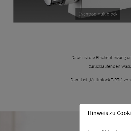
Oventrop Multiblock
Dabei ist die Flächenheizung 
zurücklaufenden Wasse
Damit ist „Multiblock T-RTL“ v
Hinweis zu Cook