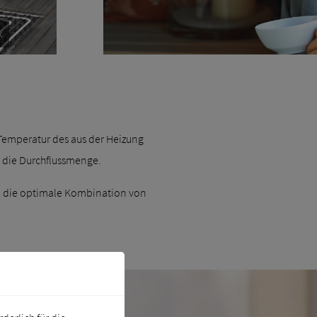
Temperatur des aus der Heizung
e die Durchflussmenge.
nd die optimale Kombination von