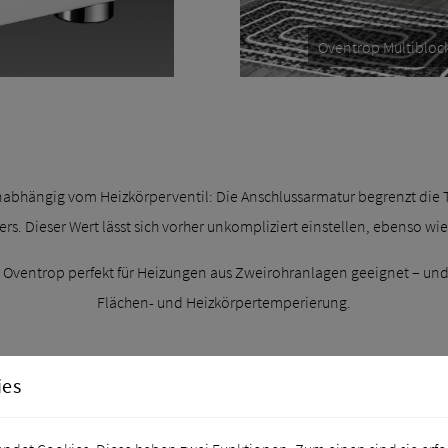
Oventrop Multiblock
unabhängig vom Heizkörperventil: Die Anschlussarmatur begrenzt die 
rs. Dieser Wert lässt sich vorher unkompliziert einstellen, ebenso wi
on Oventrop perfekt für Heizungen aus Zweirohranlagen geeignet – u
Flächen- und Heizkörpertemperierung.
ies