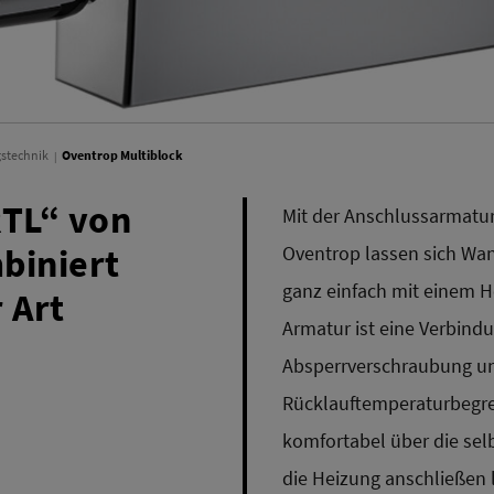
stechnik
Oventrop Multiblock
RTL“ von
Mit der Anschlussarmatur
biniert
Oventrop lassen sich Wa
ganz einfach mit einem H
 Art
Armatur ist eine Verbind
Absperrverschraubung u
Rücklauftemperaturbegren
komfortabel über die selb
die Heizung anschließen 