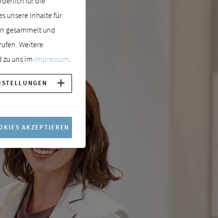
erlich für die
 unsere Inhalte für
ern gesammelt und
rufen. Weitere
 zu uns im
Impressum
.
NSTELLUNGEN
OKIES AKZEPTIEREN