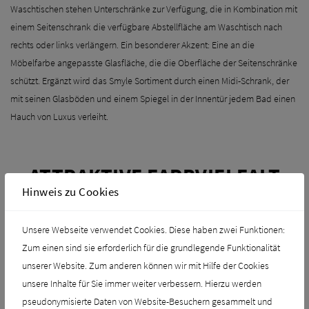
Waschtischen stehen Unterschränke zur Verfügung, die in Kombination mit
einem Seitenschrank die verfügbare Abstellfläche am Waschtisch nach
rechts oder links verlängern. Ein besonderer Akzent: Eine an die
Möbelfarbe angepasste Glasfläche, die die Oberfläche der Seitenschränke
schützt. Ergänzt wird das Smyle Sortiment durch einen Midi-Schrank, der
mit seinen Glasböden und einem Spiegel in der Innentür jedem Bad einen
Hauch von Luxus verleiht.
ATTRAKTIVE FARBVIELFALT
Hinweis zu Cookies
In den vier Farben weiß-hochglänzend, lava-matt, sand-grau
hochglänzend und Nussbaum hickory und mit den Griffleisten, die die
Unsere Webseite verwendet Cookies. Diese haben zwei Funktionen:
Farben der Möbelfronten aufgreifen, sorgen die Möbel der Smyle Serie für
Zum einen sind sie erforderlich für die grundlegende Funktionalität
ein modernes, einheitliches Badambiente.
unserer Website. Zum anderen können wir mit Hilfe der Cookies
unsere Inhalte für Sie immer weiter verbessern. Hierzu werden
pseudonymisierte Daten von Website-Besuchern gesammelt und