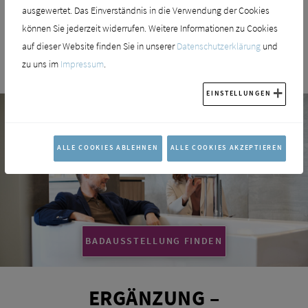
Vollständig ausgestattete
ausgewertet. Das Einverständnis in die Verwendung der Cookies
können Sie jederzeit widerrufen. Weitere Informationen zu Cookies
Komplettbäder finden Sie bei
auf dieser Website finden Sie in unserer
Datenschutzerklärung
und
uns!
zu uns im
Impressum
.
EINSTELLUNGEN
ALLE COOKIES ABLEHNEN
ALLE COOKIES AKZEPTIEREN
BADAUSSTELLUNG FINDEN
ERGÄNZUNG –