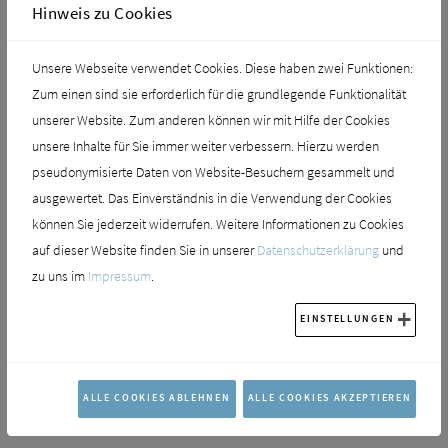
Hinweis zu Cookies
Unsere Webseite verwendet Cookies. Diese haben zwei Funktionen:
Zum einen sind sie erforderlich für die grundlegende Funktionalität
AUTOMATIKARMATUR FÜR
unserer Website. Zum anderen können wir mit Hilfe der Cookies
HÖCHSTE HYGIENESTANDARDS
unsere Inhalte für Sie immer weiter verbessern. Hierzu werden
pseudonymisierte Daten von Website-Besuchern gesammelt und
Die
Automatikarmatur ZN
der NEOREST Serie verbindet präzise Sensorik
ausgewertet. Das Einverständnis in die Verwendung der Cookies
mit eleganter Formgebung. Der Sensor ist dezent im Auslauf integriert und
können Sie jederzeit widerrufen. Weitere Informationen zu Cookies
reagiert unmittelbar auf Handbewegungen im Nahbereich. So wird die
auf dieser Website finden Sie in unserer
Datenschutzerklärung
und
Wassermenge exakt dosiert und das kontaktlos und besonders
zu uns im
Impressum
.
hygienisch. Der Wasserstrahl selbst ist dank der SOFT FLOW-Technologie
EINSTELLUNGEN
weich und gleichmäßig. Einzelne feine Strahlen umhüllen die Hände sanft
und reduzieren Spritzwasser spürbar. Ein intuitiver Wechsel zwischen
Warm- und Kaltwasser erfolgt durch eine einfache Geste am seitlichen
ALLE COOKIES ABLEHNEN
ALLE COOKIES AKZEPTIEREN
Sensor.