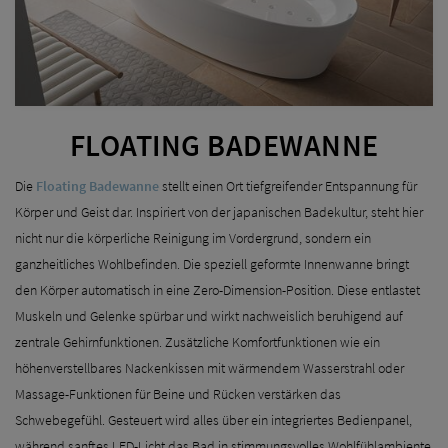
FLOATING BADEWANNE
Die
Floating Badewanne
stellt einen Ort tiefgreifender Entspannung für
Körper und Geist dar. Inspiriert von der japanischen Badekultur, steht hier
nicht nur die körperliche Reinigung im Vordergrund, sondern ein
ganzheitliches Wohlbefinden. Die speziell geformte Innenwanne bringt
den Körper automatisch in eine Zero-Dimension-Position. Diese entlastet
Muskeln und Gelenke spürbar und wirkt nachweislich beruhigend auf
zentrale Gehirnfunktionen. Zusätzliche Komfortfunktionen wie ein
höhenverstellbares Nackenkissen mit wärmendem Wasserstrahl oder
Massage-Funktionen für Beine und Rücken verstärken das
Schwebegefühl. Gesteuert wird alles über ein integriertes Bedienpanel,
während sanftes LED-Licht das Bad in stimmungsvolles Wohlfühlambiente