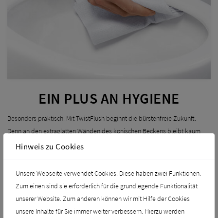
EIN PLUS AN HYGIENE
Besonders praktisch: Mit TwistFlush beginnt die bürstenfreie Zukunft.
Denn an den extraglatten Wänden des konischen Beckens bleibt kaum
etwas haften und die Spülung erledigt den Rest, wodurch die WC-Bürste
Hinweis zu Cookies
praktisch überflüssig wird. Für weitere hygienische Vorteile sorgen
CeramicPlus und AntiBac. Während CeramicPlus im Zusammenspiel mit
Unsere Webseite verwendet Cookies. Diese haben zwei Funktionen:
dem randlosen die Reinigung erleichtert, hemmt AntiBac 99,9% des
Zum einen sind sie erforderlich für die grundlegende Funktionalität
Bakteriumwachstums. Außerdem geht bei TwistFlush jeder Tropfen
unserer Website. Zum anderen können wir mit Hilfe der Cookies
Wasser in die Spülung und nicht über das Becken hinaus, wodurch die
unsere Inhalte für Sie immer weiter verbessern. Hierzu werden