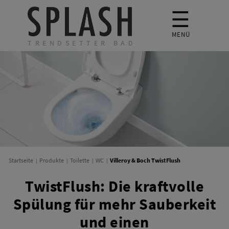
☰
MENÜ
TRENDSETTER BAD
Villeroy & Boch TwistFlush
Startseite
Produkte
Toilette
WC
TwistFlush: Die kraftvolle
Spülung für mehr Sauberkeit
und einen