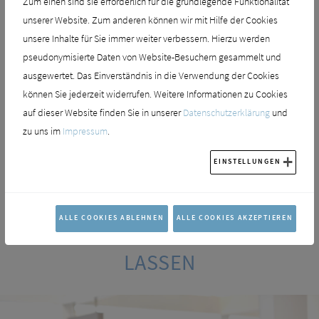
Zum einen sind sie erforderlich für die grundlegende Funktionalität
einer Farbpalette ergänzen, erhältlich. Einige dieser Farben gehen auf
unserer Website. Zum anderen können wir mit Hilfe der Cookies
historische Designs Ideal Standards zurück, andere wiederum wurden
unsere Inhalte für Sie immer weiter verbessern. Hierzu werden
völlig neu entworfen. Es kann zum Beispiel aus Schwarzglanz,
pseudonymisierte Daten von Website-Besuchern gesammelt und
Schiefergrau, Kaschmir oder Granatapfel gewählt werden.
ausgewertet. Das Einverständnis in die Verwendung der Cookies
können Sie jederzeit widerrufen. Weitere Informationen zu Cookies
Die perfekte Verbindung von ästhetischen Details und fortschrittlichen
auf dieser Website finden Sie in unserer
Datenschutzerklärung
und
Fertigungstechnologien macht Conca zur perfekten Waschtischlösung in
zu uns im
Impressum
.
jedem Bad und sorgt für einen Grad funktionaler und stilistischer Klarheit,
der in den 1970er Jahren unvorstellbar war.
EINSTELLUNGEN
IN IHRER BADAUSSTELLUNG
ALLE COOKIES ABLEHNEN
ALLE COOKIES AKZEPTIEREN
PROFESSIONELL BERATEN
LASSEN