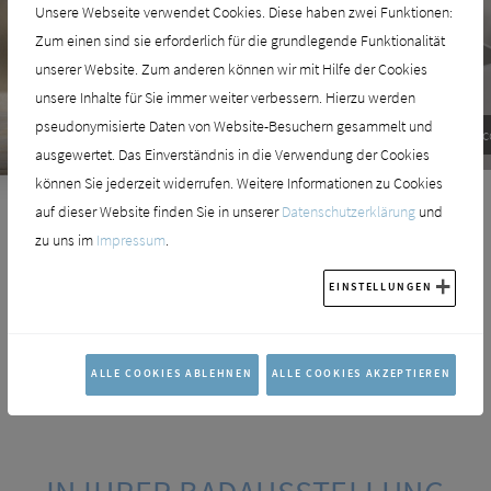
Unsere Webseite verwendet Cookies. Diese haben zwei Funktionen:
Zum einen sind sie erforderlich für die grundlegende Funktionalität
unserer Website. Zum anderen können wir mit Hilfe der Cookies
unsere Inhalte für Sie immer weiter verbessern. Hierzu werden
pseudonymisierte Daten von Website-Besuchern gesammelt und
Keuco Edition 11
Keuco Editi
ausgewertet. Das Einverständnis in die Verwendung der Cookies
können Sie jederzeit widerrufen. Weitere Informationen zu Cookies
auf dieser Website finden Sie in unserer
Datenschutzerklärung
und
zu uns im
Impressum
.
VIELFÄLTIGE MÖGLICHKEITEN
EINSTELLUNGEN
Durch ihre große Wandlungsfähigkeit fügt sich die EDITION 11 harmonisch
in verschiedenste ästhetische und räumliche Situationen ein. Dafür sorgen
neben der Bandbreite an Formaten eine Reihe von Farben und Materialien
ALLE COOKIES ABLEHNEN
ALLE COOKIES AKZEPTIEREN
für Korpus und Front.