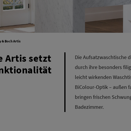
y & Boch Artis
 Artis setzt
Die Aufsatzwaschtische d
nktionalität
durch ihre besonders fili
leicht wirkenden Waschtis
BiColour-Optik – außen fa
bringen frischen Schwung
Badezimmer.