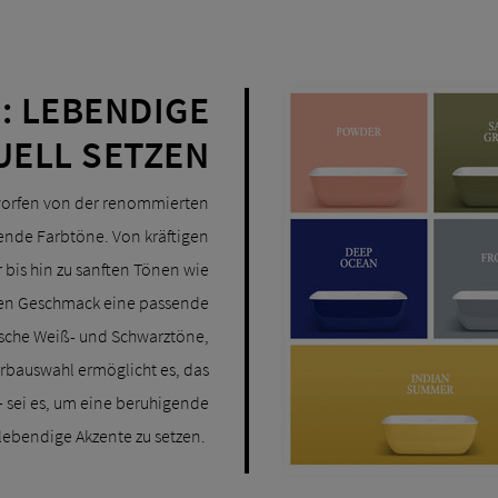
: LEBENDIGE
UELL SETZEN
ntworfen von der renommierten
ende Farbtöne. Von kräftigen
is hin zu sanften Tönen wie
eden Geschmack eine passende
ische Weiß- und Schwarztöne,
Farbauswahl ermöglicht es, das
– sei es, um eine beruhigende
lebendige Akzente zu setzen.