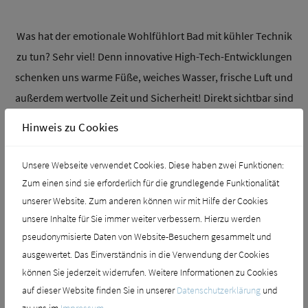
Was hat der emotionale Wohlfühlort Bad mit kühler Technik
zu tun? Sehr viel! Denn innovative High-Tech-Entwicklungen
schenken uns warme Füße, weiches Wasser, frische Luft und
außerdem wertvolle Zeit und Sicherheit! Direkt sichtbar sind
technische Innovationen im Bad bei modernen Dusch-WCs,
Hinweis zu Cookies
smarten Badezimmerspiegeln oder individuellen
Duschprogrammen. Für den elementaren Komfort im Bad
Unsere Webseite verwendet Cookies. Diese haben zwei Funktionen:
sind jedoch vor allem technische Highlights im Hintergrund
Zum einen sind sie erforderlich für die grundlegende Funktionalität
verantwortlich. Gefiltertes und entkalktes Wasser bedeutet
unserer Website. Zum anderen können wir mit Hilfe der Cookies
unsere Inhalte für Sie immer weiter verbessern. Hierzu werden
schönes Haar und weniger Reinigungsaufwand. Schlaue
pseudonymisierte Daten von Website-Besuchern gesammelt und
Wasser-Wächter melden Lecks sofort, schützen vor
ausgewertet. Das Einverständnis in die Verwendung der Cookies
Wasserschäden und sorgen für ein gutes Gefühl. Ein
können Sie jederzeit widerrufen. Weitere Informationen zu Cookies
intelligentes Heizkonzept spart Strom und bringt punktgenau
auf dieser Website finden Sie in unserer
Datenschutzerklärung
und
wohlige Wärme ins Badezimmer. Haustechnik wird immer
zu uns im
Impressum
.