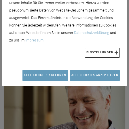
unsere Inhalte für Sie immer weiter verbessern. Hierzu werden
Lieferung und Anschluss werden selbstverständlich erst einmal von
pseudonymisierte Daten von Website-Besuchern gesammelt und
zertifizierten Systempartner vorgenommen. Mit der Touchscreen-
ausgewertet. Das Einverständnis in die Verwendung der Cookies
Bedieneinheit hat der Hausbesitzer dann aber natürlich alles im Griff und
können Sie jederzeit widerrufen. Weitere Informationen zu Cookies
alles im Blick. Ein eigener Energierechner sorgt dafür, dass auch bei
auf dieser Website finden Sie in unserer
Datenschutzerklärung
und
mehreren Heizkreisen immer die optimale Kombination im System
zu uns im
Impressum
.
gesteuert werden kann.
EINSTELLUNGEN
ALLE COOKIES ABLEHNEN
ALLE COOKIES AKZEPTIEREN