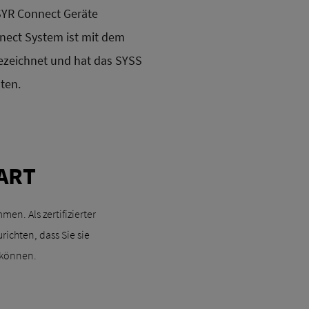
 SYR Connect Geräte
ect System ist mit dem
zeichnet und hat das SYSS
lten.
ART
n. Als zertifizierter
ichten, dass Sie sie
 können.