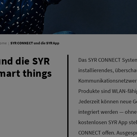
Home
SYR CONNECT und die SYR App
nd die SYR
Das SYR CONNECT System 
mart things
installierendes, übersch
Kommunikationsnetzwer
Produkte sind WLAN-fähig
Jederzeit können neue G
integriert werden — ohne 
kostenlosen SYR App steh
CONNECT offen. Ausgespr