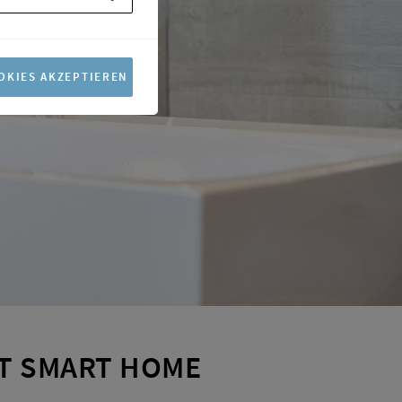
OKIES AKZEPTIEREN
T SMART HOME