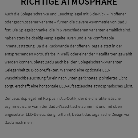
RICHTIGE ATMOSPHÄRE
Auch die Spiegelschränke und Leuchtspiegel mit Side-Kick – in offener
oder geschlossener Variante – führen die clevere Asymmetrie von Badu
fort. Die Spiegelschränke, die in 6 verschiedenen Varianten erhältlich sind,
haben stets beidseitig verspiegelte Türen und eine komfortable
Innenausstattung. Da die Rückwände der offenen Regale statt in der
entsprechenden Korpusfarbe in Weiß oder einer der Metallfarben gewählt
werden können, bietet Badu auch bei den Spiegelschrank-Varianten
Gelegenheit zu Bicolor-Effekten. Während eine optionale LED-
Waschtischbeleuchtung für ein nach unten gerichtetes, pointiertes Licht
sorgt, erschafft eine horizontale LED-Aufsatzleuchte atmosphärisches Licht.
Der Leuchtspiegel mit Korpus in Alu-Optik, der die charakteristische
asymmetrische Form der Badu-Waschtische aufnimmt und mit oben
angesetzter LED-Beleuchtung fortführt, betont das organische Design von
Badu noch mehr.