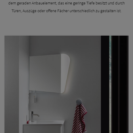
dem geraden Anbauelement, das eine geringe Tiefe besitzt und durch
Türen, Auszüge oder offene Fächer unterschiedlich zu gestalten ist.