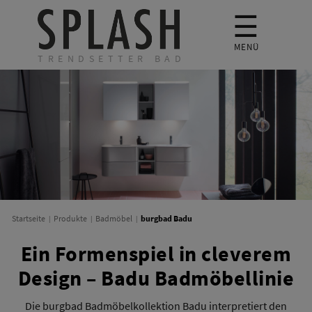
☰
MENÜ
TRENDSETTER BAD
burgbad Badu
Startseite
Produkte
Badmöbel
Ein Formenspiel in cleverem
Design – Badu Badmöbellinie
Die burgbad Badmöbelkollektion Badu interpretiert den