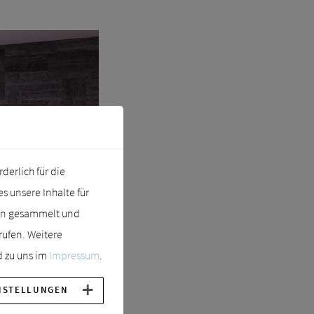
erlich für die
 unsere Inhalte für
ern gesammelt und
rufen. Weitere
 zu uns im
Impressum
.
NSTELLUNGEN