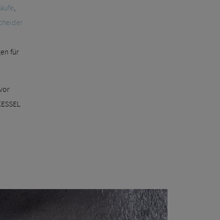
äufe
,
cheider
en für
vor
 KESSEL