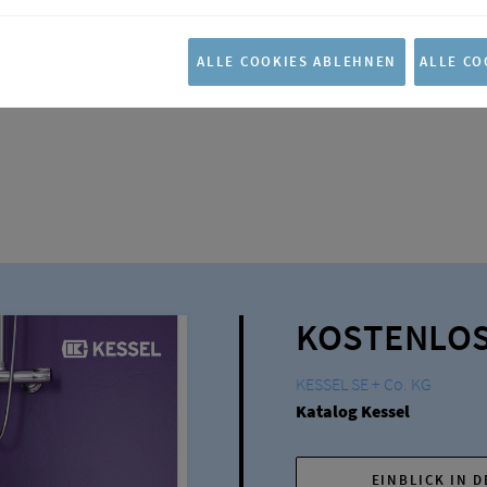
ALLE COOKIES ABLEHNEN
ALLE CO
KOSTENLOS
KESSEL SE + Co. KG
Katalog Kessel
EINBLICK IN 