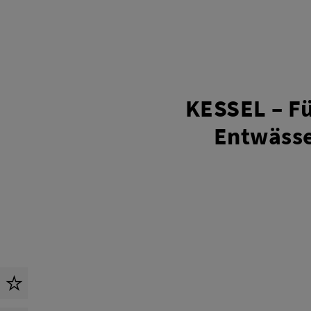
KESSEL – F
Entwäss