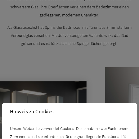
schwarzem Glas. Ihre Oberflächen verleihen dem Badezimmer einen
gediegenen, modernen Charakter.
Als Glasspezialist hat Sprinz die Badmöbel mit Türen aus 8 mm starkem
Verbundglas versehen. Mit der verspiegelten Variante wirkt das Bad
größer und es ist für zusätzliche Spiegelflächen gesorgt.
Hinweis zu Cookies
Unsere Webseite verwendet Cookies. Diese haben zwei Funktionen:
Zum einen sind sie erforderlich für die grundlegende Funktionalität