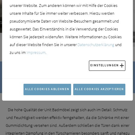
unserer Website. Zum anderen können wir mit Hilfe der Cookies
unsere Inhalte für Sie immer weiter verbessern. Hierzu werden
pseudonymisierte Daten von Website-Besuchern gesammelt und
NZ Modern Unit
ausgewertet. Das Einverständnis in die Verwendung der Cookies
können Sie jederzeit widerrufen. Weitere Informationen zu Cookies
SPRINZ C
auf dieser Website finden Sie in unserer
Datenschutzerklärung
und
zu uns im
Impressum
.
EINSTELLUNGEN
Durchdachte Lösungen mit perfekter
Funktionalität
ALLE COOKIES ABLEHNEN
ALLE COOKIES AKZEPTIEREN
Die hohe Qualität der Unit Badmöbel zeigt sich auch im Detail: Schmutz
und Feuchtigkeit werden effektiv ferngehalten, da die Schränke mit einer
Gummidichtung versehen sind. Außerdem schließen die Türen dank einer
integrierten Dämpfung in den Türscharnieren besonders sanft und nahezu