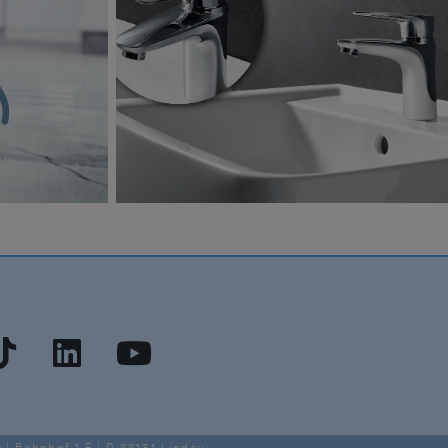
0
| Bahnhof 1 F | D-88131 Lindau