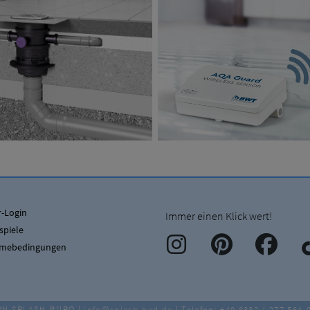
-Login
Immer einen Klick wert!
spiele
hmebedingungen
ON SPLASH-BÜRO |
info@splash-bad.de
| Telefon:
+49 8382 / 277 564-