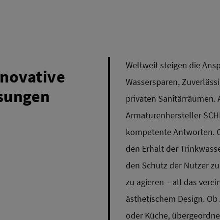
Weltweit steigen die Ansp
nnovative
Wassersparen, Zuverlässi
ösungen
privaten Sanitärräumen. A
Armaturenhersteller SCH
kompetente Antworten. Ob
den Erhalt der Trinkwass
den Schutz der Nutzer zu
zu agieren – all das ver
ästhetischem Design. Ob
oder Küche, übergeordne