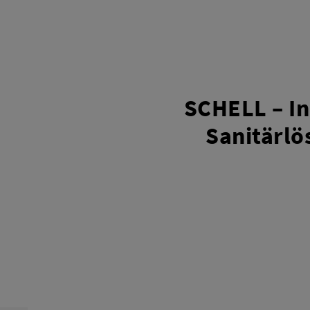
SCHELL – I
Sanitärl